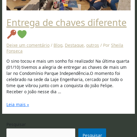
Entrega de chaves diferente
Deixe um comentário
/
Blog
,
Destaque
,
outros
/ Por
Sheila
Fonseca
O sino tocou e mais um sonho foi realizado! Na última quarta
(01/10) tivemos a alegria de entregar as chaves de mais um
lar no Condomínio Parque Independência.O momento foi
celebrado na sede da Laje Engenharia, cercado por todo o
time que vibrou junto com a conquista do João Felipe.
Receber o João nesse dia …
Leia mais »
Pesquisar
Pesquisar