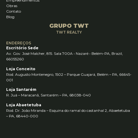
Empreendimentos
Obras
Contato
Blog
GRUPO TWT
TWT REALTY
ENDEREÇOS
Escritório Sede
Av. Gov. José Malcher, 815. Sala 700A • Nazaré • Belém-PA, Brazil,
66055260
Loja Conceito
Rod. Augusto Montenegro, 1502 – Parque Guajará, Belém – PA, 66645-
001
Loja Santarém
R. Juá – Maracanã, Santarém – PA, 68038-040
Loja Abaetetuba
Rod. Dr. João Miranda – Esquina do ramal do castanhal 2, Abaetetuba
– PA, 68440-000