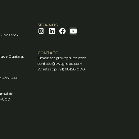
SIGA-NOS
 • Nazaré •
CONTATO
rque Guajará,
Email:
sac@twtgrupo.com
contato@twtgrupo.com
Whatsapp: (91) 98156-0001
 68038-040
ramal do
40-000