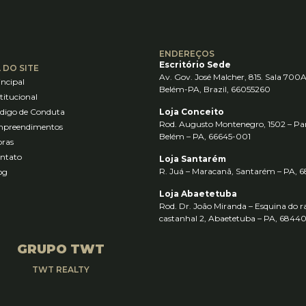
ENDEREÇOS
Escritório Sede
 DO SITE
Av. Gov. José Malcher, 815. Sala 700A
incipal
Belém-PA, Brazil, 66055260
stitucional
digo de Conduta
Loja Conceito
Rod. Augusto Montenegro, 1502 – Pa
preendimentos
Belém – PA, 66645-001
ras
ntato
Loja Santarém
R. Juá – Maracanã, Santarém – PA,
og
Loja Abaetetuba
Rod. Dr. João Miranda – Esquina do 
castanhal 2, Abaetetuba – PA, 684
GRUPO TWT
TWT REALTY