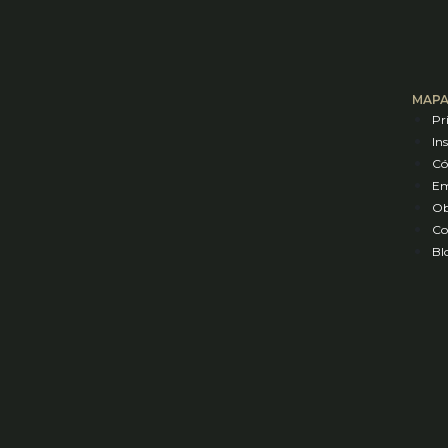
MAPA
Pr
In
Có
Em
Ob
Co
Bl