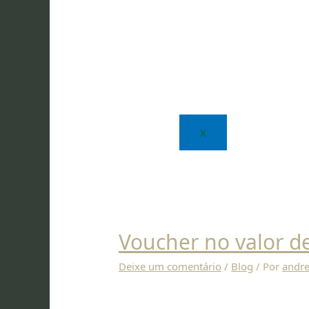
X
Voucher no valor de
Deixe um comentário
/
Blog
/ Por
andre