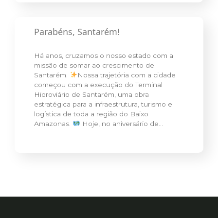
Parabéns, Santarém!
Há anos, cruzamos o nosso estado com a
missão de somar ao crescimento de
Santarém.
Nossa trajetória com a cidade
começou com a execução do Terminal
Hidroviário de Santarém, uma obra
estratégica para a infraestrutura, turismo e
logística de toda a região do Baixo
Amazonas.
Hoje, no aniversário de…