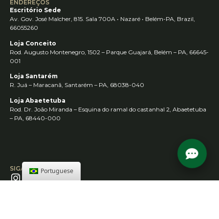
ENDEREÇOS
Escritório Sede
Av. Gov. José Malcher, 815. Sala 700A • Nazaré • Belém-PA, Brazil,
66055260
Loja Conceito
Rod. Augusto Montenegro, 1502 – Parque Guajará, Belém – PA, 66645-
001
Loja Santarém
R. Juá – Maracanã, Santarém – PA, 68038-040
Loja Abaetetuba
Rod. Dr. João Miranda – Esquina do ramal do castanhal 2, Abaetetuba
– PA, 68440-000
SIGA-NOS
Portuguese
CONTATO