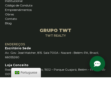
Institucional
Código de Conduta
Empreendimentos
Obras
Contato
Blog
GRUPO TWT
TWT REALTY
ENDEREÇOS
Escritório Sede
Av. Gov. José Malcher, 815. Sala 700A • Nazaré • Belém-PA, Brazil,
66055260
Loja Conceito
Rod. Augusto Montenegro, 1502 – Parque Guajará, Belém – PA, 66645-
Portuguese
001
Loja Santarém
R. Juá – Maracanã, Santarém – PA, 68038-040
Loja Abaetetuba
Rod. Dr. João Miranda – Esquina do ramal do castanhal 2, Abaetetuba
– PA, 68440-000