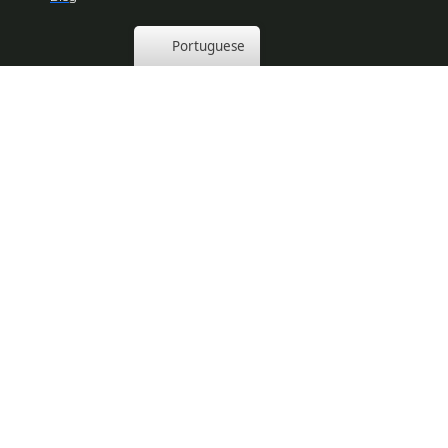
Portuguese
GRUPO TWT
TWT REALTY
ENDEREÇOS
Escritório Sede
Av. Gov. José Malcher, 815. Sala 700A • Nazaré • Belém-PA, Brazil, 66055260
Loja Conceito
Rod. Augusto Montenegro, 1502 – Parque Guajará, Belém – PA, 66645-001
Loja Santarém
R. Juá – Maracanã, Santarém – PA, 68038-040