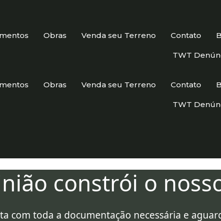
amentos
Obras
Venda seu Terreno
Contato
B
TWT Denúnc
amentos
Obras
Venda seu Terreno
Contato
B
TWT Denúnc
nião constrói o noss
ta com toda a documentação necessária e aguar