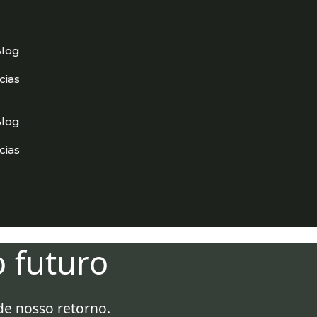
log
ias
log
ias
o futuro
de nosso retorno.