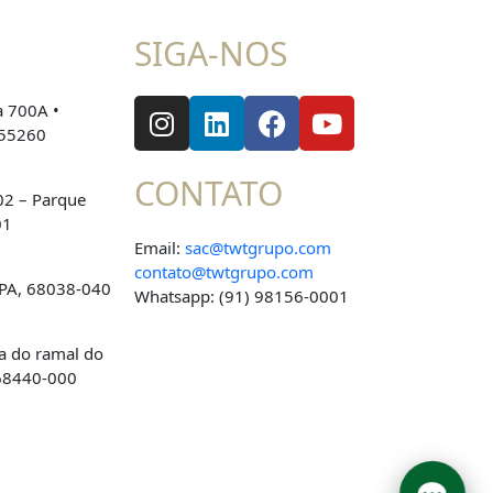
SIGA-NOS
a 700A •
055260
CONTATO
02 – Parque
01
Email:
sac@twtgrupo.com
contato@twtgrupo.com
 PA, 68038-040
Whatsapp: (91) 98156-0001
na do ramal do
 68440-000