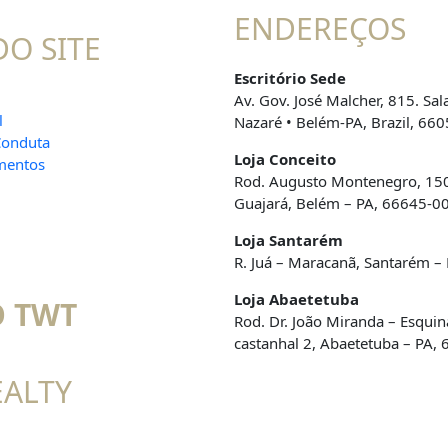
ENDEREÇOS
O SITE
Escritório Sede
Av. Gov. José Malcher, 815. Sal
l
Nazaré • Belém-PA, Brazil, 66
Conduta
Loja Conceito
mentos
Rod. Augusto Montenegro, 15
Guajará, Belém – PA, 66645-0
Loja Santarém
R. Juá – Maracanã, Santarém –
Loja Abaetetuba
 TWT
Rod. Dr. João Miranda – Esqui
castanhal 2, Abaetetuba – PA,
EALTY