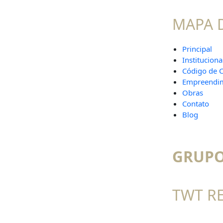
MAPA D
Principal
Instituciona
Código de 
Empreendi
Obras
Contato
Blog
GRUPO
TWT R
CNPJ: 07.887.094/0001- 01 - Laje Engenharia Ltda