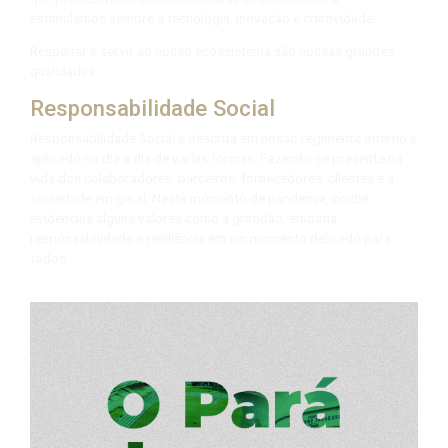
estimulamos sempre a tecnologia, inovação e criatividade.
Respeitar e servir ao nosso ecossistema são nossas grandes
qualidades.
Responsabilidade Social
Responsabilidade Social é descrita em nosso regimento interno e
aplicado no dia a dia de varias formas. Fazendo-se presente na
vida dos colaboradores, parceiros, fornecedores, clientes e a
sociedade em geral. Neste momento de pandemia, coube
evidencias alguns valores como a gratidão, empatia,
responsabilidade e resiliência em um momento delicado para
todos.