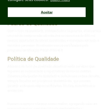
A busca pela excelência é constante, tudo para elevar a
Aceitar
experiência de nossos clientes.
Padrão de Qualidade
Com o foco na qualidade, pontualidade e segurança, alcançamos
um padrão comprovado através dos nossos mais de 800 mil
metros quadrados de obras construídas e entregues em todo o
território paraense. Atualmente somos certificados pela
programa certificação PBQP-H Nível A.
Política de Qualidade
Atuamos no foco da qualidade, desenvolvendo serviços que
superem as necessidade e expectativas de novos clientes.
Zelamos pela gestão da qualidade e, toda nossa cadeia de valor,
sempre focados em processos sustentáveis, que possam
garantir as nossas responsabilidades: Sociais, econômicas e
ambientais.
Buscamos sempre oferecer nosso melhor, agregando valor ao
que produzirmos, com mentalidade empreendedora,