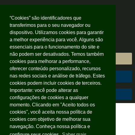
“Cookies” são identificadores que
transferimos para o seu navegador ou
dispositivo. Utilizamos cookies para garantir
a melhor experiência para você. Alguns são
essenciais para o funcionamento do site e
não podem ser desativados. Temos também
Área do Cliente
cookies para melhorar a performance,
oferecer conteúdo personalizado, recursos
nas redes sociais e análise de tráfego. Estes
Área do Colaborador
cookies podem incluir cookies de terceiros.
Importante: você pode alterar as
Código de Conduta
configurações de cookies a qualquer
momento. Clicando em "Aceito todos os
cookies", você aceita nossa política de
cookies com objetivo de melhorar sua
navegação. Conheça nossa política e
Por que a Laje?
configure seus cookies.
Saber mais