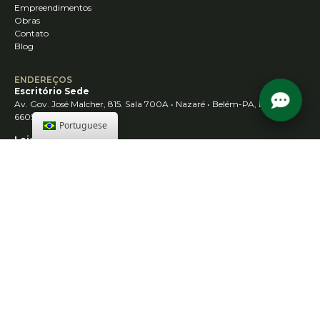
Empreendimentos
Obras
Contato
Blog
ENDEREÇOS
Escritório Sede
Av. Gov. José Malcher, 815. Sala 700A • Nazaré • Belém-PA, Brazil,
66055260
Portuguese
Loja Conceito
Rod. Augusto Montenegro, 1502 – Parque Guajará, Belém – PA, 66645-
001
Loja Santarém
R. Juá – Maracanã, Santarém – PA, 68038-040
Loja Abaetetuba
Rod. Dr. João Miranda – Esquina do ramal do castanhal 2, Abaetetuba
– PA, 68440-000
SIGA-NOS