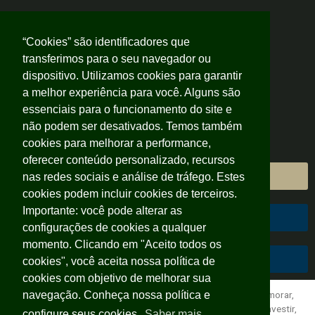
“Cookies” são identificadores que
transferimos para o seu navegador ou
dispositivo. Utilizamos cookies para garantir
a melhor experiência para você. Alguns são
essenciais para o funcionamento do site e
não podem ser desativados. Temos também
cookies para melhorar a performance,
oferecer conteúdo personalizado, recursos
Área do Cliente
nas redes sociais e análise de tráfego. Estes
cookies podem incluir cookies de terceiros.
Importante: você pode alterar as
Área do Colaborador
configurações de cookies a qualquer
momento. Clicando em "Aceito todos os
Código de Conduta
cookies", você aceita nossa política de
cookies com objetivo de melhorar sua
navegação. Conheça nossa política e
Logo de cara é possível dizer que quem compra pensando em morar,
considera o imóvel uma necessidade. Já aquele que pretende investir,
configure seus cookies.
Saber mais