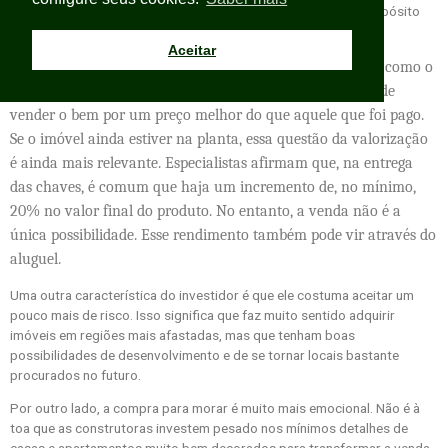
transforma o empreendimento em um ativo financeiro cujo propósito
normalmente é a rentabilidade.
Aceitar
A compra para investimento acaba olhando para fatores como o
estado de conservação e, principalmente, a possibilidade de
vender o bem por um preço melhor do que aquele que foi pago.
Se o imóvel ainda estiver na planta, essa questão da valorização
é ainda mais relevante. Especialistas afirmam que, na entrega
das chaves, é comum que haja um incremento de, no mínimo,
20% no valor final do produto. No entanto, a venda não é a
única possibilidade. Esse rendimento também pode vir através do
aluguel.
Uma outra característica do investidor é que ele costuma aceitar um
pouco mais de risco. Isso significa que faz muito sentido adquirir
imóveis em regiões mais afastadas, mas que tenham boas
possibilidades de desenvolvimento e de se tornar locais bastante
procurados no futuro.
Por outro lado, a compra para morar é muito mais emocional. Não é à
toa que as construtoras investem pesado nos mínimos detalhes de