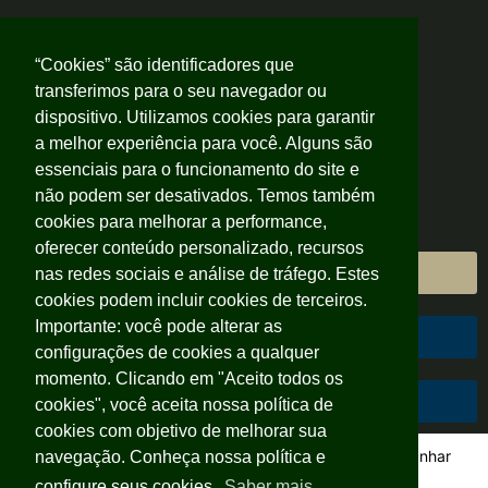
“Cookies” são identificadores que
transferimos para o seu navegador ou
dispositivo. Utilizamos cookies para garantir
a melhor experiência para você. Alguns são
essenciais para o funcionamento do site e
não podem ser desativados. Temos também
cookies para melhorar a performance,
oferecer conteúdo personalizado, recursos
Área do Cliente
nas redes sociais e análise de tráfego. Estes
cookies podem incluir cookies de terceiros.
Importante: você pode alterar as
Área do Colaborador
configurações de cookies a qualquer
momento. Clicando em "Aceito todos os
Código de Conduta
cookies", você aceita nossa política de
cookies com objetivo de melhorar sua
A gente sabe o gostinho especial que tem poder acompanhar
navegação. Conheça nossa política e
cada passo, ou melhor, cada tijolo do seu sonho sendo
configure seus cookies.
Saber mais