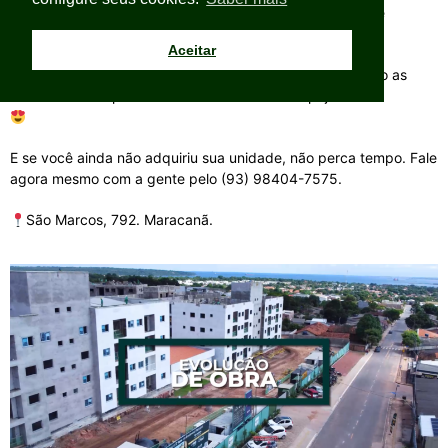
assentado. Por isso, todo mês nós publicamos o vídeo de
evolução de obra.
Aceitar
Então habilite o som e venha com a gente ver como estão as
cinco torres da primeira fase do Boulevard Tapajós.
E se você ainda não adquiriu sua unidade, não perca tempo. Fale
agora mesmo com a gente pelo (93) 98404-7575.
São Marcos, 792. Maracanã.