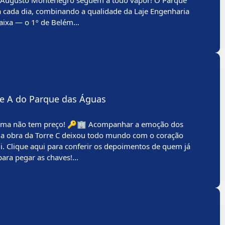
. Augusto Montenegro seguem a todo vapor! O Parque
 cada dia, combinando a qualidade da Laje Engenharia
Caixa — o 1º de Belém…
rre A do Parque das Águas
rma não tem preço! 🔑🏢 Acompanhar a emoção dos
ar a obra da Torre C deixou todo mundo com o coração
i. Clique aqui para conferir os depoimentos de quem já
para pegar as chaves!…