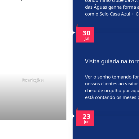
condomínio clube da Av
das Águas ganha forma a
com o Selo Casa Azul + 
30
Jul
Visita guiada na to
Ver o sonho tomando fo
Premiações
nossos clientes ao visit
cheio de orgulho por aqu
está contando os meses 
23
Jun