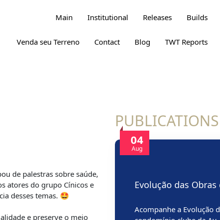
Main
Institutional
Releases
Builds
Venda seu Terreno
Contact
Blog
TWT Reports
PUBLICATIONS
04
Aug
u de palestras sobre saúde,
Evolução das Obras 
s atores do grupo Cínicos e
cia desses temas. 🤩
Acompanhe a Evolução da
alidade e preserve o meio