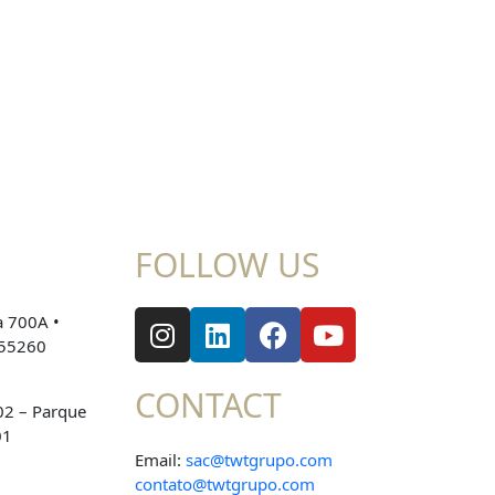
FOLLOW US
a 700A •
055260
CONTACT
02 – Parque
01
Email:
sac@twtgrupo.com
contato@twtgrupo.com