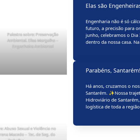
Elas são Engenheiras👷
Engenharia não é só cálc
futuro, a precisão para o
Palestra sobre: Preservação
junho, celebramos o Dia
Ambiental. Elisa Margalho –
dentro da nossa casa. Na
Engenheira Ambiental
Parabéns, Santarém
Há anos, cruzamos o nos
Santarém. ✨Nossa trajet
Hidroviário de Santarém,
logística de toda a regi
re: Abuso Sexual e Violência no
rena Macedo – Tec. de Seg. do