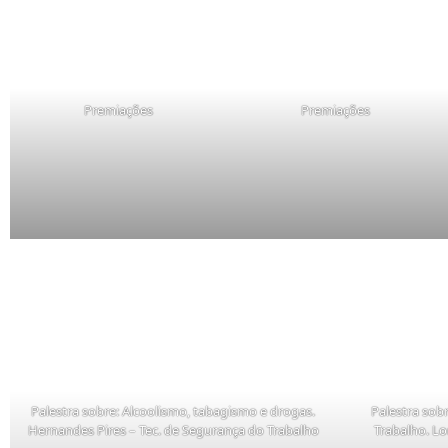
Premiações
Premiações
Palestra sobre: Alcoolismo, tabagismo e drogas.
Palestra sob
Hernandes Pires – Tec. de Segurança do Trabalho
Trabalho. Lo