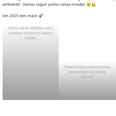
ambiente”. Vamos seguir juntos nessa missão! 🫡👷🏻‍♀️
Em 2025 tem mais! 🚀
Último dia de SIPATMA com a
presença do time de Gente e
Gestão.
Palestra lúdica sobre os temas
apresentados durante a
semana