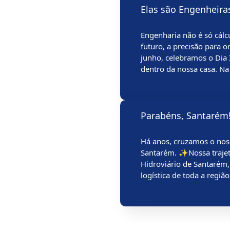
Elas são Engenheiras👷
Engenharia não é só cálc
futuro, a precisão para o
junho, celebramos o Dia
dentro da nossa casa. Na
Parabéns, Santarém
Há anos, cruzamos o nos
Santarém. ✨Nossa trajet
Hidroviário de Santarém,
logística de toda a regi