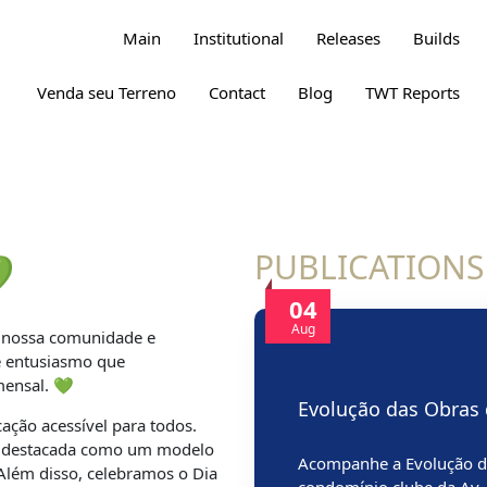
Main
Institutional
Releases
Builds
Venda seu Terreno
Contact
Blog
TWT Reports
PUBLICATIONS

04
Aug
am nossa comunidade e
e entusiasmo que
mensal. 💚
Evolução das Obras 
ação acessível para todos.
oi destacada como um modelo
Acompanhe a Evolução da
 Além disso, celebramos o Dia