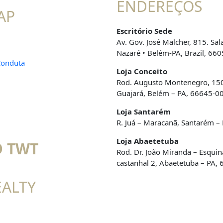
ENDEREÇOS
AP
Escritório Sede
Av. Gov. José Malcher, 815. Sal
l
Nazaré • Belém-PA, Brazil, 66
Conduta
Loja Conceito
Rod. Augusto Montenegro, 15
Guajará, Belém – PA, 66645-0
Loja Santarém
R. Juá – Maracanã, Santarém –
Loja Abaetetuba
 TWT
Rod. Dr. João Miranda – Esqui
castanhal 2, Abaetetuba – PA,
EALTY