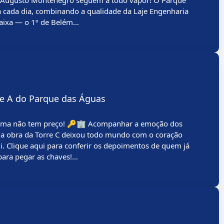
. Augusto Montenegro seguem a todo vapor! O Parque
 cada dia, combinando a qualidade da Laje Engenharia
Caixa — o 1º de Belém…
rre A do Parque das Águas
rma não tem preço! 🔑🏢 Acompanhar a emoção dos
ar a obra da Torre C deixou todo mundo com o coração
i. Clique aqui para conferir os depoimentos de quem já
para pegar as chaves!…