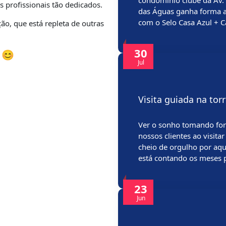
condomínio clube da Av
 profissionais tão dedicados.
das Águas ganha forma a
com o Selo Casa Azul + 
ão, que está repleta de outras
30
 😊
Jul
Visita guiada na to
Ver o sonho tomando fo
nossos clientes ao visit
cheio de orgulho por aqu
está contando os meses 
23
Jun