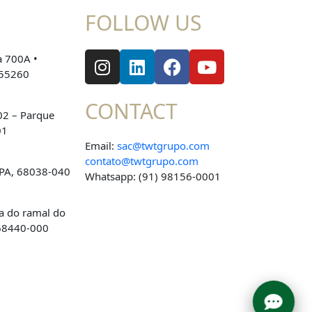
FOLLOW US
a 700A •
055260
CONTACT
02 – Parque
01
Email:
sac@twtgrupo.com
contato@twtgrupo.com
 PA, 68038-040
Whatsapp: (91) 98156-0001
na do ramal do
 68440-000