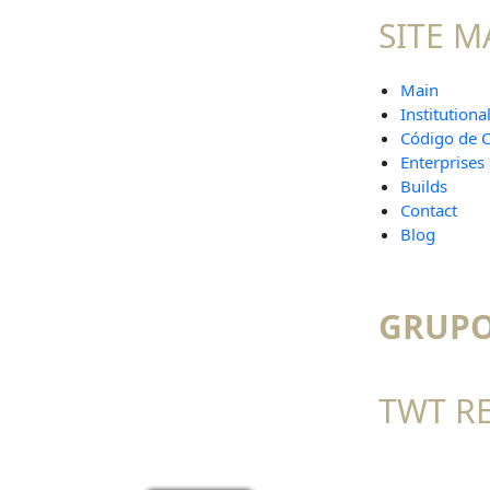
SITE M
Main
Institutiona
Código de 
Enterprises
Builds
Contact
Blog
GRUPO
TWT R
CNPJ: 07.887.094/0001- 01 - Laje Engenharia Ltda