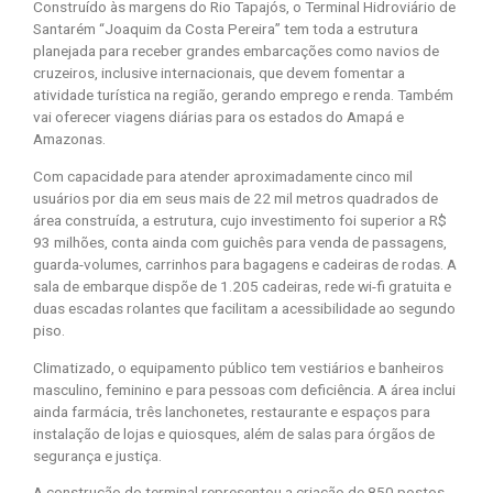
Construído às margens do Rio Tapajós, o Terminal Hidroviário de
Santarém “Joaquim da Costa Pereira” tem toda a estrutura
planejada para receber grandes embarcações como navios de
cruzeiros, inclusive internacionais, que devem fomentar a
atividade turística na região, gerando emprego e renda. Também
vai oferecer viagens diárias para os estados do Amapá e
Amazonas.
Com capacidade para atender aproximadamente cinco mil
usuários por dia em seus mais de 22 mil metros quadrados de
área construída, a estrutura, cujo investimento foi superior a R$
93 milhões, conta ainda com guichês para venda de passagens,
guarda-volumes, carrinhos para bagagens e cadeiras de rodas. A
sala de embarque dispõe de 1.205 cadeiras, rede wi-fi gratuita e
duas escadas rolantes que facilitam a acessibilidade ao segundo
piso.
Climatizado, o equipamento público tem vestiários e banheiros
masculino, feminino e para pessoas com deficiência. A área inclui
ainda farmácia, três lanchonetes, restaurante e espaços para
instalação de lojas e quiosques, além de salas para órgãos de
segurança e justiça.
A construção do terminal representou a criação de 850 postos