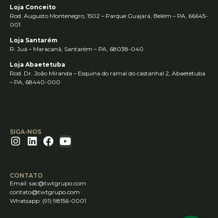
Loja Conceito
Rod. Augusto Montenegro, 1502 – Parque Guajará, Belém – PA, 66645-
001
Loja Santarém
R. Juá – Maracanã, Santarém – PA, 68038-040
Loja Abaetetuba
Rod. Dr. João Miranda – Esquina do ramal do castanhal 2, Abaetetuba
– PA, 68440-000
SIGA-NOS
CONTATO
Email:
sac@twtgrupo.com
contato@twtgrupo.com
Whatsapp: (91) 98156-0001