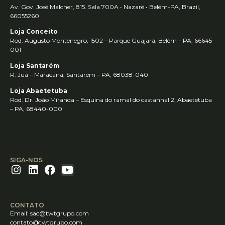
Av. Gov. José Malcher, 815. Sala 700A • Nazaré • Belém-PA, Brazil,
66055260
Loja Conceito
Rod. Augusto Montenegro, 1502 – Parque Guajará, Belém – PA, 66645-
001
Loja Santarém
R. Juá – Maracanã, Santarém – PA, 68038-040
Loja Abaetetuba
Rod. Dr. João Miranda – Esquina do ramal do castanhal 2, Abaetetuba
– PA, 68440-000
SIGA-NOS
CONTATO
Email:
sac@twtgrupo.com
contato@twtgrupo.com