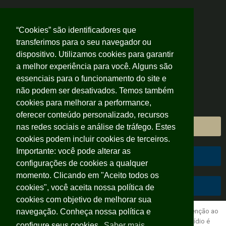
“Cookies” são identificadores que
transferimos para o seu navegador ou
dispositivo. Utilizamos cookies para garantir
a melhor experiência para você. Alguns são
essenciais para o funcionamento do site e
não podem ser desativados. Temos também
cookies para melhorar a performance,
oferecer conteúdo personalizado, recursos
Área do Cliente
nas redes sociais e análise de tráfego. Estes
cookies podem incluir cookies de terceiros.
Importante: você pode alterar as
Área do Colaborador
configurações de cookies a qualquer
momento. Clicando em "Aceito todos os
Código de Conduta
cookies", você aceita nossa política de
cookies com objetivo de melhorar sua
Seguindo o calendário das cores, em Setembro o tema é “prevenção ao
navegação. Conheça nossa política e
suicídio” e este ano o lema é “A vida é a melhor escolha!”. O suicídio é
configure seus cookies.
Saber mais