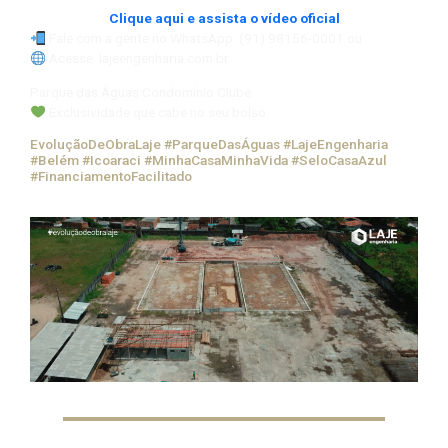
Clique aqui e assista o vídeo oficial
Fale com a gente no WhatsApp: (91) 98156-0001 ou
Acesse: lajeengenharia.com.br
Parque das Águas Condomínio Clube
Exclusividade que cabe no seu bolso.
EvoluçãoDeObraLaje #ParqueDasÁguas #LajeEngenharia
#Belém #Icoaraci #MinhaCasaMinhaVida #SeloCasaAzul
#FinanciamentoFacilitado