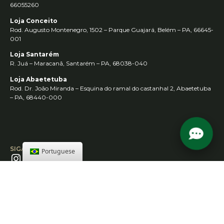
66055260
Loja Conceito
Rod. Augusto Montenegro, 1502 – Parque Guajará, Belém – PA, 66645-
001
Loja Santarém
R. Juá – Maracanã, Santarém – PA, 68038-040
Loja Abaetetuba
Rod. Dr. João Miranda – Esquina do ramal do castanhal 2, Abaetetuba
– PA, 68440-000
SIGA-NOS
Portuguese
CONTATO
Email:
sac@twtgrupo.com
contato@twtgrupo.com
Whatsapp: (91) 98156-0001