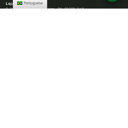
Portuguese
Loja Santarém
R. Juá – Maracanã, Santarém – PA, 68038-040
Loja Abaetetuba
Rod. Dr. João Miranda – Esquina do ramal do castanhal 2, Abaetetuba
– PA, 68440-000
SIGA-NOS
CONTATO
Email:
sac@twtgrupo.com
contato@twtgrupo.com
Whatsapp: (91) 98156-0001
CNPJ: 07.887.094/0001- 01 - Laje Engenharia Ltda
© 2026 Laje Engenharia | Desenvolvido por
Fluxo