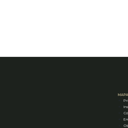
MAPA
Pr
In
Có
Em
Ob