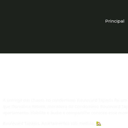
Principal
06 de abril – Dia de
A entrega das chaves no condomínio Boulevard Tapajós foi um
que Durvalina Rebelo, moradora do Condomínio Boulevard Tapa
apartamento. Habilite o áudio e compartilhe conosco esse mo
Boulevard Tapajós. Apartamentos sob medida. 🏡