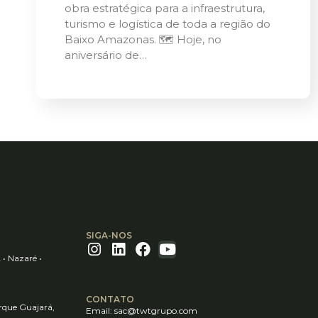
obra estratégica para a infraestrutura,
turismo e logística de toda a região do
Baixo Amazonas. 🗺️ Hoje, no
aniversário de…
SIGA-NOS
 • Nazaré •
CONTATO
rque Guajará,
Email:
sac@twtgrupo.com