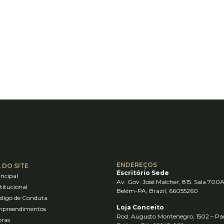
ENDEREÇOS
 DO SITE
Escritório Sede
incipal
Av. Gov. José Malcher, 815. Sala 700A
stitucional
Belém-PA, Brazil, 66055260
digo de Conduta
Loja Conceito
preendimentos
Rod. Augusto Montenegro, 1502 – Pa
ras