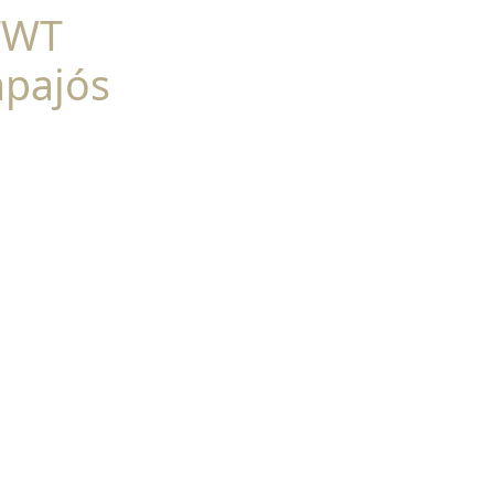
TWT
pajós