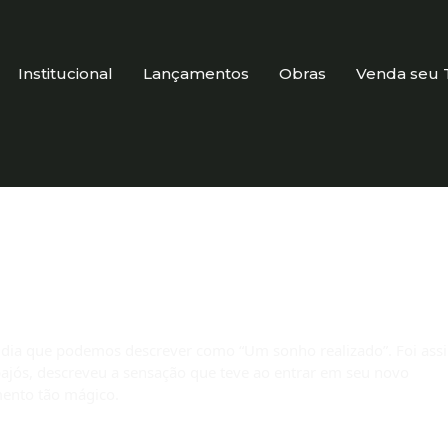
Institucional
Lançamentos
Obras
Venda seu 
 realização de sonhos. ✨
 dia que podemos descrever como “Um sonho realizado”. Foi ass
jós, descreveu a sensação que teve ao entrar em seu novo
mento tão mágico.